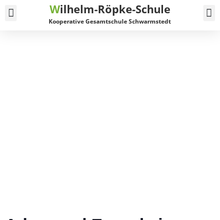
W
ilhelm-Röpke-Schule
Service und Kontakt
Kooperative Gesamtschule Schwarmstedt