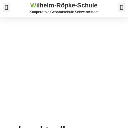
W
ilhelm-Röpke-Schule
Service und Kontakt
Kooperative Gesamtschule Schwarmstedt