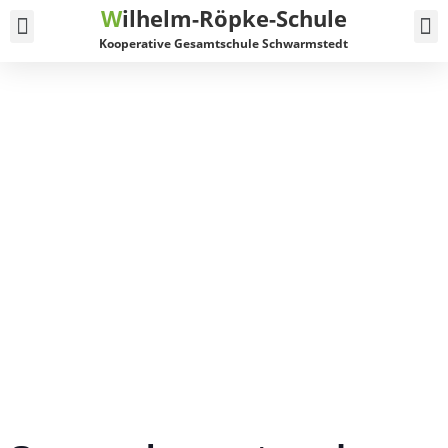
W
ilhelm-Röpke-Schule
Service und Kontakt
Kooperative Gesamtschule Schwarmstedt