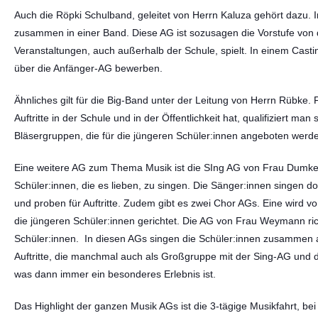
Auch die Röpki Schulband, geleitet von Herrn Kaluza gehört dazu. I
zusammen in einer Band. Diese AG ist sozusagen die Vorstufe von d
Veranstaltungen, auch außerhalb der Schule, spielt. In einem Cast
über die Anfänger-AG bewerben.
Ähnliches gilt für die Big-Band unter der Leitung von Herrn Rübke. 
Auftritte in der Schule und in der Öffentlichkeit hat, qualifiziert man
Bläsergruppen, die für die jüngeren Schüler:innen angeboten werd
Eine weitere AG zum Thema Musik ist die SIng AG von Frau Dumke. S
Schüler:innen, die es lieben, zu singen. Die Sänger:innen singen 
und proben für Auftritte. Zudem gibt es zwei Chor AGs. Eine wird vo
die jüngeren Schüler:innen gerichtet. Die AG von Frau Weymann rich
Schüler:innen. In diesen AGs singen die Schüler:innen zusammen 
Auftritte, die manchmal auch als Großgruppe mit der Sing-AG und
was dann immer ein besonderes Erlebnis ist.
Das Highlight der ganzen Musik AGs ist die 3-tägige Musikfahrt, b