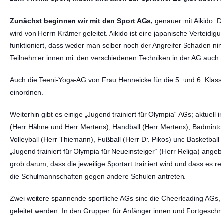
Zunächst beginnen wir mit den Sport AGs,
genauer mit Aikido. 
wird von Herrn Krämer geleitet. Aikido ist eine japanische Verteidig
funktioniert, dass weder man selber noch der Angreifer Schaden ni
Teilnehmer:innen mit den verschiedenen Techniken in der AG auch 
Auch die Teeni-Yoga-AG von Frau Henneicke für die 5. und 6. Klass
einordnen.
Weiterhin gibt es einige „Jugend trainiert für Olympia“ AGs; aktuell 
(Herr Hähne und Herr Mertens), Handball (Herr Mertens), Badminto
Volleyball (Herr Thiemann), Fußball (Herr Dr. Pikos) und Basketbal
„Jugend trainiert für Olympia für Neueinsteiger“ (Herr Religa) ang
grob darum, dass die jeweilige Sportart trainiert wird und dass es r
die Schulmannschaften gegen andere Schulen antreten.
Zwei weitere spannende sportliche AGs sind die Cheerleading AGs,
geleitet werden. In den Gruppen für Anfänger:innen und Fortgeschr