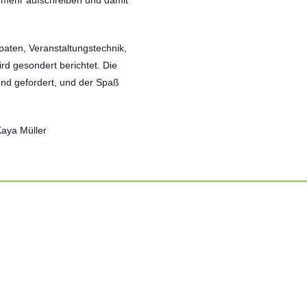
 mehr aufschreiben und damit
paten, Veranstaltungstechnik,
d gesondert berichtet. Die
 und gefordert, und der Spaß
Kaya Müller
Sonnenschein begleitet ihren Weg
01 Juli 2026
Weiterlesen
ALLGEMEIN