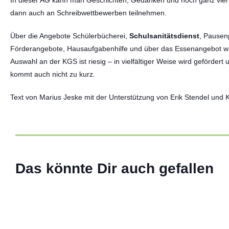
In dieser AG kann man Geschichten, Gedanken und noch ganz viel
dann auch an Schreibwettbewerben teilnehmen.
Über die Angebote Schülerbücherei,
Schulsanitätsdienst
, Pausen
Förderangebote, Hausaufgabenhilfe und über das Essenangebot wir
Auswahl an der KGS ist riesig – in vielfältiger Weise wird gefördert
kommt auch nicht zu kurz.
Text von Marius Jeske mit der Unterstützung von Erik Stendel und 
ABIversal – 13 Jahre im
02 Juli 2026
Das könnte Dir auch gefallen
Weiterlesen
ALLGEMEIN