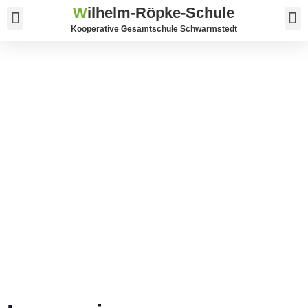
W
ilhelm-Röpke-Schule
Service und Kontakt
Kooperative Gesamtschule Schwarmstedt