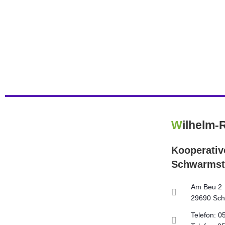
Weiterlesen
ALLGEMEIN
W
ilhelm-
Kooperati
Schwarmst
Am Beu 2
29690 Sch
Telefon: 0