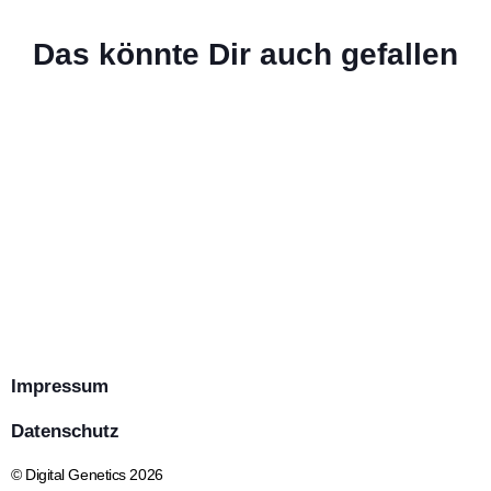
Sonnenschein begleitet ihren Weg
02 Juli 2026
Das könnte Dir auch gefallen
The Best
01 Juli 2026
Weiterlesen
30 Juni 2026
Weiterlesen
ALLGEMEIN
Weiterlesen
ALLGEMEIN
ALLGEMEIN
Impressum
Datenschutz
© Digital Genetics 2026