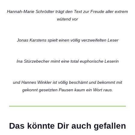
Hannah-Marie Schrödter trägt den Text zur Freude aller extrem
wütend vor
Jonas Karstens spielt einen völlig verzweifelten Leser
Ina Stürzebecher mimt eine total euphorische Leserin
und Hannes Winkler ist völlig beschämt und bekommt mit
gekonnt gesetzten Pausen kaum ein Wort raus.
ABIversal – 13 Jahre im
Sonnenschein begleitet ihren Weg
02 Juli 2026
Das könnte Dir auch gefallen
The Best
01 Juli 2026