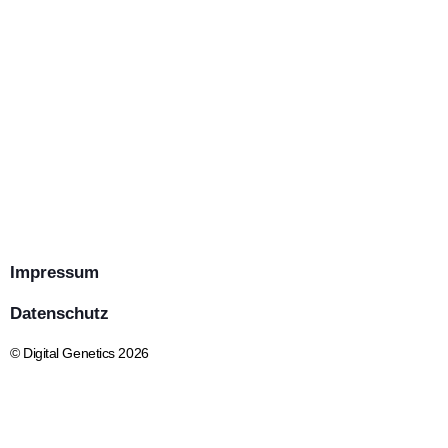
Weiterlesen
30 Juni 2026
Weiterlesen
ALLGEMEIN
Weiterlesen
ALLGEMEIN
ALLGEMEIN
Impressum
Datenschutz
© Digital Genetics 2026