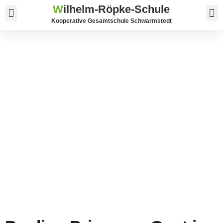
W
ilhelm-Röpke-Schule
Service und Kontakt
Kooperative Gesamtschule Schwarmstedt