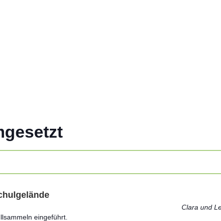
mgesetzt
chulgelände
Clara und Le
llsammeln eingeführt.