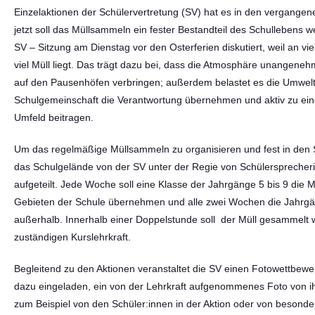
Einzelaktionen der Schülervertretung (SV) hat es in den vergange
jetzt soll das Müllsammeln ein fester Bestandteil des Schullebens w
SV – Sitzung am Dienstag vor den Osterferien diskutiert, weil an vi
viel Müll liegt. Das trägt dazu bei, dass die Atmosphäre unangenehm 
auf den Pausenhöfen verbringen; außerdem belastet es die Umwelt
Schulgemeinschaft die Verantwortung übernehmen und aktiv zu 
Umfeld beitragen.
Um das regelmäßige Müllsammeln zu organisieren und fest in den Sc
das Schulgelände von der SV unter der Regie von Schülersprecheri
aufgeteilt. Jede Woche soll eine Klasse der Jahrgänge 5 bis 9 die 
Gebieten der Schule übernehmen und alle zwei Wochen die Jahrgä
außerhalb. Innerhalb einer Doppelstunde soll der Müll gesammelt
zuständigen Kurslehrkraft.
Begleitend zu den Aktionen veranstaltet die SV einen Fotowettbewerb
dazu eingeladen, ein von der Lehrkraft aufgenommenes Foto von i
zum Beispiel von den Schüler:innen in der Aktion oder von besond