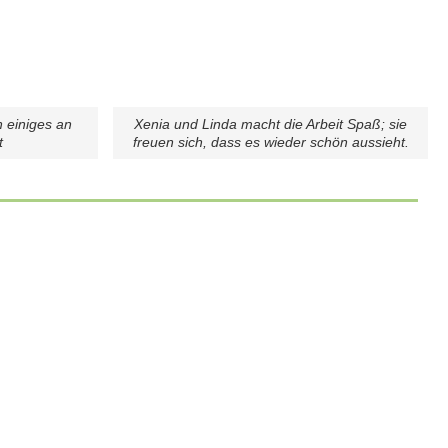
 einiges an
Xenia und Linda macht die Arbeit Spaß; sie
t
freuen sich, dass es wieder schön aussieht.
The Best
30 Juni 2026
Weiterlesen
ALLGEMEIN