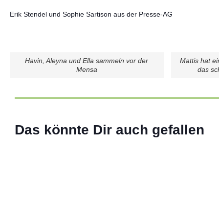
Erik Stendel und Sophie Sartison aus der Presse-AG
Havin, Aleyna und Ella sammeln vor der
Mattis hat e
Mensa
das sch
ABIversal – 13 Jahre im
02 Juli 2026
Das könnte Dir auch gefallen
Weiterlesen
ALLGEMEIN