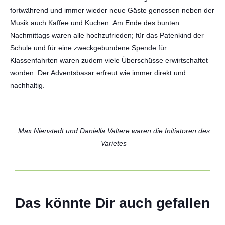
fortwährend und immer wieder neue Gäste genossen neben der
Musik auch Kaffee und Kuchen. Am Ende des bunten
Nachmittags waren alle hochzufrieden; für das Patenkind der
Schule und für eine zweckgebundene Spende für
Klassenfahrten waren zudem viele Überschüsse erwirtschaftet
worden. Der Adventsbasar erfreut wie immer direkt und
nachhaltig.
Max Nienstedt und Daniella Valtere waren die Initiatoren des
Varietes
Zwei „heiße“ Veranstaltungen an der
ABIversal – 13 Jahre im
10 August 2026
Das könnte Dir auch gefallen
Sonnenschein begleitet ihren Weg
02 Juli 2026
Weiterlesen
01 Juli 2026