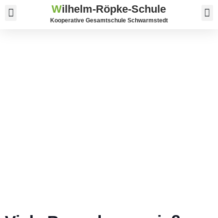
W
ilhelm-Röpke-Schule
Service und Kontakt
Kooperative Gesamtschule Schwarmstedt