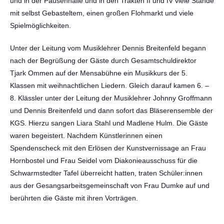
und in der Pausenhalle und in den Trakten II und IV viele Stände
mit selbst Gebasteltem, einen großen Flohmarkt und viele
Spielmöglichkeiten.
Unter der Leitung vom Musiklehrer Dennis Breitenfeld begann
nach der Begrüßung der Gäste durch Gesamtschuldirektor
Tjark Ommen auf der Mensabühne ein Musikkurs der 5.
Klassen mit weihnachtlichen Liedern. Gleich darauf kamen 6. –
8. Klässler unter der Leitung der Musiklehrer Johnny Groffmann
und Dennis Breitenfeld und dann sofort das Bläserensemble der
KGS. Hierzu sangen Liara Stahl und Madlene Hulm. Die Gäste
waren begeistert. Nachdem Künstlerinnen einen
Spendenscheck mit den Erlösen der Kunstvernissage an Frau
Hornbostel und Frau Seidel vom Diakonieausschuss für die
Schwarmstedter Tafel überreicht hatten, traten Schüler:innen
aus der Gesangsarbeitsgemeinschaft von Frau Dumke auf und
berührten die Gäste mit ihren Vorträgen.