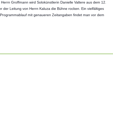
Herrn Groffmann wird Solokünstlerin Danielle Valtere aus dem 12.
r der Leitung von Herrn Kaluza die Bühne rocken. Ein vielfältiges
n Programmablauf mit genaueren Zeitangaben findet man vor dem
Sonnenschein begleitet ihren Weg
01 Juli 2026
Weiterlesen
ALLGEMEIN