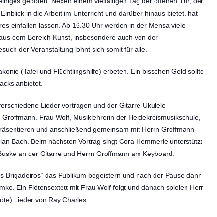
iniges geboten. Neben einem vielfältigen Tag der offenen Tür, der
inblick in die Arbeit im Unterricht und darüber hinaus bietet, hat
es einfallen lassen. Ab 16.30 Uhr werden in der Mensa viele
d aus dem Bereich Kunst, insbesondere auch von der
uch der Veranstaltung lohnt sich somit für alle.
akonie (Tafel und Flüchtlingshilfe) erbeten. Ein bisschen Geld sollte
acks anbietet.
verschiedene Lieder vortragen und der Gitarre-Ukulele
 Groffmann. Frau Wolf, Musiklehrerin der Heidekreismusikschule,
 präsentieren und anschließend gemeinsam mit Herrn Groffmann
tian Bach. Beim nächsten Vortrag singt Cora Hemmerle unterstützt
 Buske an der Gitarre und Herrn Groffmann am Keyboard.
os Brigadeiros“ das Publikum begeistern und nach der Pause dann
e. Ein Flötensextett mit Frau Wolf folgt und danach spielen Herr
löte) Lieder von Ray Charles.