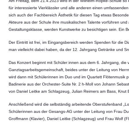
Am Freitag, dem 21.4.2023 wird in der Wilhelm-Röpke-Schule so e
für interessierte Vierklässler und alle anderen einen umfassenden E
sich auch der Fachbereich Ästhetik für diesen Tag etwas Besonder
Akteure aus der Schule ihre musikalischen Talente vorführen un
Gestaltungsklasse, werden Kunstwerke zu besichtigen sein. Ein Bes
Der Eintritt ist frei, im Eingangsbereich werden Spenden für die Di
man vielleicht dabei haben, da der 12. Jahrgang Getränke und Sn
Das Konzert beginnt mit Schüler:innen aus dem 6. Jahrgang, die 
Ganztagsarbeitsgemeinschaft, beides unter der Leitung von Herrn
wird dann mit Schülerinnen im Duo und im Quartett Flötenmusik
Badinerie aus der Orchester-Suite Nr. 2 h-Moll von Johann Sebas
von Daniel Leitke am Schlagzeug, Julian Reimers am Bass, Knut
Anschließend wird die selbständig arbeitende Oberstufenband „L
Schülerinnen aus der Gesangs-AG unter der Leitung von Frau Dumk
Groffmann (Klavier), Daniel Leitke (Schlagzeug) und Frau Wolf (F