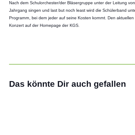
Nach dem Schulorchester/der Bläsergruppe unter der Leitung von 
Jahrgang singen und last but noch least wird die Schülerband unte
Programm, bei dem jeder auf seine Kosten kommt. Den aktuelle
Konzert auf der Homepage der KGS.
ABIversal – 13 Jahre im
02 Juli 2026
Das könnte Dir auch gefallen
Weiterlesen
ALLGEMEIN