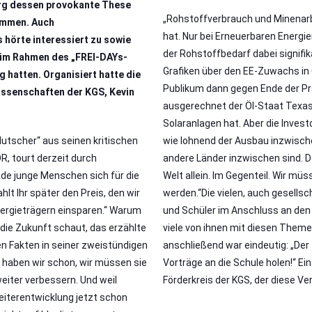
rg dessen provokante These
„Rohstoffverbrauch und Minenarb
kommen. Auch
hat. Nur bei Erneuerbaren Energie
hörte interessiert zu sowie
der Rohstoffbedarf dabei signifi
h im Rahmen des „FREI-DAYs-
Grafiken über den EE-Zuwachs in 
 hatten. Organisiert hatte die
Publikum dann gegen Ende der Pr
issenschaften der KGS, Kevin
ausgerechnet der Öl-Staat Texas
Solaranlagen hat. Aber die Inves
lutscher“ aus seinen kritischen
wie lohnend der Ausbau inzwischen 
R, tourt derzeit durch
andere Länder inzwischen sind. D
de junge Menschen sich für die
Welt allein. Im Gegenteil. Wir mü
hlt Ihr später den Preis, den wir
werden.“Die vielen, auch gesells
nergieträgern einsparen.“ Warum
und Schüler im Anschluss an den
 die Zukunft schaut, das erzählte
viele von ihnen mit diesen Them
en Fakten in seiner zweistündigen
anschließend war eindeutig: „Der 
 haben wir schon, wir müssen sie
Vorträge an die Schule holen!“ E
weiter verbessern. Und weil
Förderkreis der KGS, der diese Ve
eiterentwicklung jetzt schon