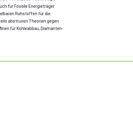
ch für Fossile Energieträger
elbaren Rohstoffen für die
 teils abstrusen Theorien gegen
 Minen für Kohleabbau, Diamanten-
Sonnenschein begleitet ihren Weg
01 Juli 2026
Weiterlesen
ALLGEMEIN