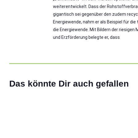
weiterentwickelt. Dass der Rohstoffverbrau
gigantisch sei gegenüber den zudem recyc
Energiewende, nahm er als Beispiel für die
die Energiewende. Mit Bildern der riesigen
und Erzförderung belegte er, dass
ABIversal – 13 Jahre im
02 Juli 2026
Das könnte Dir auch gefallen
Weiterlesen
ALLGEMEIN