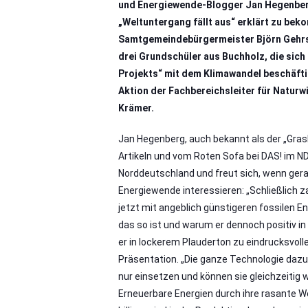
und Energiewende-Blogger Jan Hegenbe
„Weltuntergang fällt aus“ erklärt zu be
Samtgemeindebürgermeister Björn Gehrs 
drei Grundschüler aus Buchholz, die sic
Projekts“ mit dem Klimawandel beschäftig
Aktion der Fachbereichsleiter für Naturw
Krämer.
Jan Hegenberg, auch bekannt als der „Gras
Artikeln und vom Roten Sofa bei DAS! im ND
Norddeutschland und freut sich, wenn gera
Energiewende interessieren: „Schließlich za
jetzt mit angeblich günstigeren fossilen E
das so ist und warum er dennoch positiv in
er in lockerem Plauderton zu eindrucksvoll
Präsentation. „Die ganze Technologie dazu
nur einsetzen und können sie gleichzeitig 
Erneuerbare Energien durch ihre rasante W