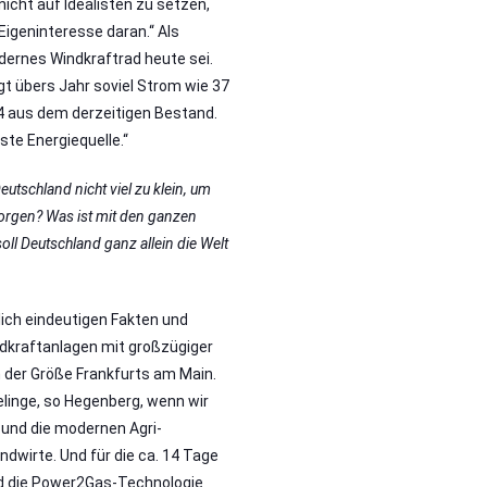
 nicht auf Idealisten zu setzen,
Eigeninteresse daran.“ Als
modernes Windkraftrad heute sei.
 übers Jahr soviel Strom wie 37
4 aus dem derzeitigen Bestand.
ste Energiequelle.“
Deutschland nicht viel zu klein, um
sorgen? Was ist mit den ganzen
oll Deutschland ganz allein die Welt
lich eindeutigen Fakten und
ndkraftanlagen mit großzügiger
 der Größe Frankfurts am Main.
linge, so Hegenberg, wenn wir
 und die modernen Agri-
ndwirte. Und für die ca. 14 Tage
nd die Power2Gas-Technologie