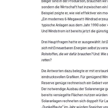
billiger sind in der Produktion, brauchen wir
sondern die Wirtschaft hat inzwischen ein 
Beispiel zeigte er, wie viel effektiver ein 
„Ein modernes 6-Megawatt-Windrad erzeugt
typische Anlagen aus dem Jahr 1990 oder 
Und Windstrom ist bereits jetzt die günstig
Drei Hauptfragen hatte er ausgewählt:
Ist 
sich mit Erneuerbaren Energien selbst zu ver
Rohstoffen, die wir dafür brauchen?
Und:
Wie s
retten?
Die Antworten dazu belegte er mit erstaun
eindrucksvollen Grafiken. Für genügend Wi
Reserve genüge rechnerisch ein Gebiet von
Der notwendige Ausbau der Solarenergie ge
bereits versiegelte Flächen nutzen würden
Solaranlagen rechneten sich doppelt für La
„Dunkelflaute“ im Jahr würden Speicher u