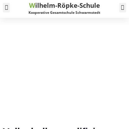
W
ilhelm-Röpke-Schule
Service und Kontakt
Kooperative Gesamtschule Schwarmstedt